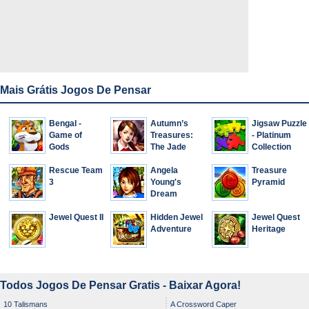
Mais Grátis Jogos De Pensar
Bengal -
Autumn’s
Jigsaw Puzzle
Game of
Treasures:
- Platinum
Gods
The Jade
Collection
Coin
Rescue Team
Angela
Treasure
3
Young's
Pyramid
Dream
Adventure
Jewel Quest II
Hidden Jewel
Jewel Quest
Adventure
Heritage
Todos Jogos De Pensar Gratis - Baixar Agora!
10 Talismans
A Crossword Caper