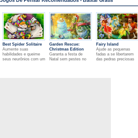
Jogos De Pensar Recomendados - Baixar Grátis
Best Spider Solitaire
Garden Rescue:
Fairy Island
Aumente suas
Christmas Edition
Ajude as pequenas
habilidades e queime
Garanta a festa de
fadas a se libertarem
seus neurônios com um
Natal sem pestes no
das pedras preciosas
jogo de paciência!
jardim!
mágicas!