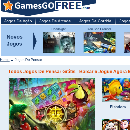
Jogos De Ação
Jogos De Arcade
Jogos De Corrida
Jogos
Deadnight
Iron Sea Frontier
Defenders
Novos
Jogos
Home
→ Jogos De Pensar
Todos Jogos De Pensar Grátis - Baixar e Jogue Agora
Fishdom