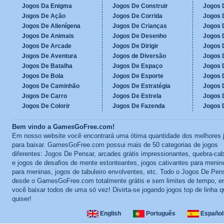
Jogos Da Enigma
Jogos De Construir
Jogos 
Jogos De Ação
Jogos De Corrida
Jogos D
Jogos De Alienígena
Jogos De Crianças
Jogos 
Jogos De Animais
Jogos De Desenho
Jogos 
Jogos De Arcade
Jogos De Dirigir
Jogos 
Jogos De Aventura
Jogos de Diversão
Jogos 
Jogos De Batalha
Jogos De Espaço
Jogos 
Jogos De Bola
Jogos De Esporte
Jogos 
Jogos De Caminhão
Jogos De Estratégia
Jogos 
Jogos De Carro
Jogos De Estrela
Jogos 
Jogos De Colorir
Jogos De Fazenda
Jogos 
Bem vindo a GamesGoFree.com!
Em nosso website você encontrará uma ótima quantidade dos melhores 
para baixar. GamesGoFree.com possui mais de 50 categorias de jogos
diferentes: Jogos De Pensar, arcades grátis impressionantes, quebra-ca
e jogos de desafios de mente estonteantes, jogos cativantes para menin
para meninas, jogos de tabuleiro envolventes, etc. Todo o Jogos De Pen
desde o GamesGoFree.com totalmente grátis e sem limites de tempo, e
você baixar todos de uma só vez! Divirta-se jogando jogos top de linha 
quiser!
English
Português
Español