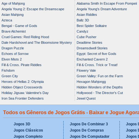
Age of Mahjong
Alabama Smith In Escape From Pompeii
Angela Young 2: Escape the Dreamscape
Angela Young's Dream Adventure
Asian Mahjong
Asian Riddles
Azteca
Ballz 3D
Bengal - Game of Gods
Best Spider Solitaire
Brave Alchemist
Candyz
Cruel Games: Red Riding Hood
Cube Pusher
Dale Hardshovel and The Bloomstone Mystery
Deadtime Stories
Dragon Puzzle
Dreamsdwell Stories
Echoes of Sorrow
Egypt: Secret of five Gods
Elven Mists 2
Enchanted Cavern 2
Fill & Cross. Pirate Riddles
Fill & Cross. Trick or Treat!
Fishdom
Flowery Vale
Green City
Green Valley: Fun on the Farm
Heroes of Hellas 2: Olympia
Hexagon Mahjongg
Hidden Object Crosswords
Hidden Wonders of the Depths
Holiday Jigsaw. Valentine's Day
Hollywood - The Director's Cut
Iron Sea Frontier Defenders
Jewel Quest
Todos os Gêneros de Jogos Grátis - Baixar e Jogue Ago
Jogos 3D
Jogos De Combinar 3
Jogos 
Jogos Clássicos
Jogos De Compras
Jogos 
Jogos Completo
Jogos De Computador
Jogos D