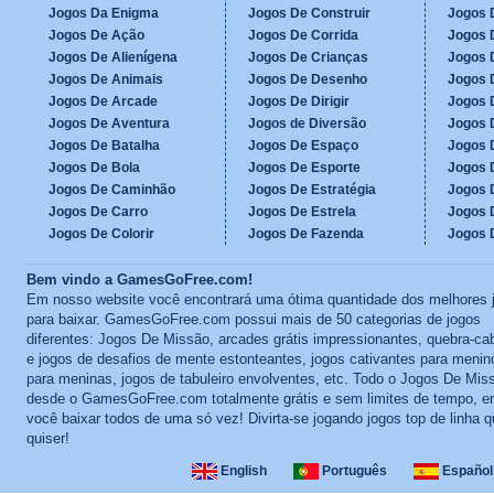
Jogos Da Enigma
Jogos De Construir
Jogos 
Jogos De Ação
Jogos De Corrida
Jogos D
Jogos De Alienígena
Jogos De Crianças
Jogos 
Jogos De Animais
Jogos De Desenho
Jogos 
Jogos De Arcade
Jogos De Dirigir
Jogos 
Jogos De Aventura
Jogos de Diversão
Jogos 
Jogos De Batalha
Jogos De Espaço
Jogos 
Jogos De Bola
Jogos De Esporte
Jogos 
Jogos De Caminhão
Jogos De Estratégia
Jogos 
Jogos De Carro
Jogos De Estrela
Jogos 
Jogos De Colorir
Jogos De Fazenda
Jogos 
Bem vindo a GamesGoFree.com!
Em nosso website você encontrará uma ótima quantidade dos melhores 
para baixar. GamesGoFree.com possui mais de 50 categorias de jogos
diferentes: Jogos De Missão, arcades grátis impressionantes, quebra-c
e jogos de desafios de mente estonteantes, jogos cativantes para menin
para meninas, jogos de tabuleiro envolventes, etc. Todo o Jogos De Mis
desde o GamesGoFree.com totalmente grátis e sem limites de tempo, e
você baixar todos de uma só vez! Divirta-se jogando jogos top de linha 
quiser!
English
Português
Español