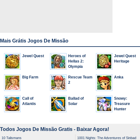
Mais Grátis Jogos De Missão
Jewel Quest
Heroes of
Jewel Quest
Hellas 2:
Heritage
Olympia
Big Farm
Rescue Team
Anka
2
Call of
Ballad of
Snowy:
Atlantis
Solar
Treasure
Hunter
Todos Jogos De Missão Gratis - Baixar Agora!
10 Talismans
1001 Nights: The Adventures of Sinbad