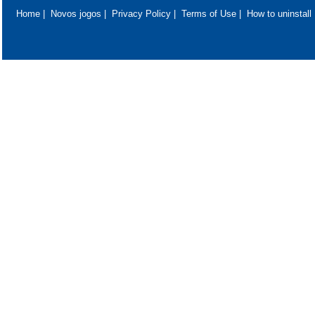
Home
|
Novos jogos
|
Privacy Policy
|
Terms of Use
|
How to uninstall