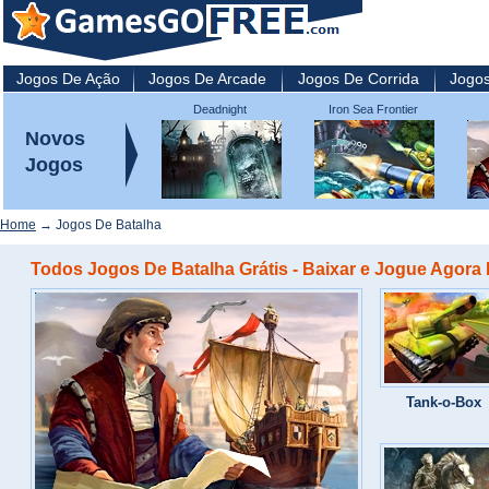
Jogos De Ação
Jogos De Arcade
Jogos De Corrida
Jogos
Deadnight
Iron Sea Frontier
Defenders
Novos
Jogos
Home
→ Jogos De Batalha
Todos Jogos De Batalha Grátis - Baixar e Jogue Agor
Tank-o-Box