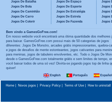
Jogos De Batalha
Jogos De Espaço
Jogos 
Jogos De Bola
Jogos De Esporte
Jogos 
Jogos De Caminhão
Jogos De Estratégia
Jogos 
Jogos De Carro
Jogos De Estrela
Jogos 
Jogos De Colorir
Jogos De Fazenda
Jogos 
Bem vindo a GamesGoFree.com!
Em nosso website você encontrará uma ótima quantidade dos melhores 
para baixar. GamesGoFree.com possui mais de 50 categorias de jogos
diferentes: Jogos De Monstro, arcades grátis impressionantes, quebra-c
e jogos de desafios de mente estonteantes, jogos cativantes para menin
para meninas, jogos de tabuleiro envolventes, etc. Todo o Jogos De Mon
desde o GamesGoFree.com totalmente grátis e sem limites de tempo, e
você baixar todos de uma só vez! Divirta-se jogando jogos top de linha 
quiser!
English
Português
Español
Home
|
Novos jogos
|
Privacy Policy
|
Terms of Use
|
How to uninstall