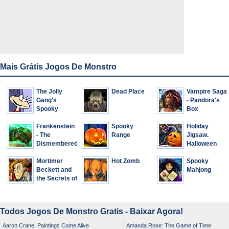
Mais Grátis Jogos De Monstro
The Jolly
Dead Place
Vampire Saga
Gang's
- Pandora's
Spooky
Box
Adventure
Frankenstein
Spooky
Holiday
- The
Range
Jigsaw.
Dismembered
Halloween
Bride
Mortimer
Hot Zomb
Spooky
Beckett and
Mahjong
the Secrets of
Spooky
Manor
Todos Jogos De Monstro Gratis - Baixar Agora!
Aaron Crane: Paintings Come Alive
Amanda Rose: The Game of Time