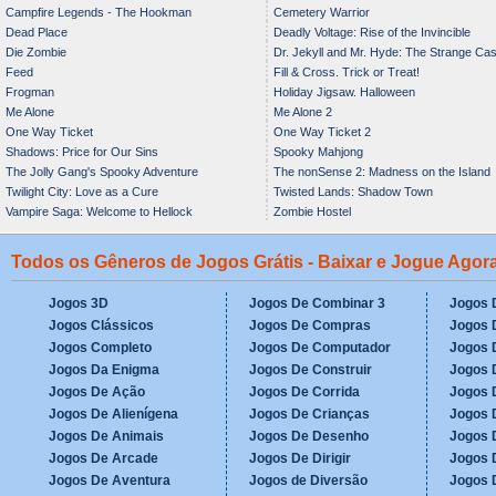
Campfire Legends - The Hookman
Cemetery Warrior
Dead Place
Deadly Voltage: Rise of the Invincible
Die Zombie
Dr. Jekyll and Mr. Hyde: The Strange Ca
Feed
Fill & Cross. Trick or Treat!
Frogman
Holiday Jigsaw. Halloween
Me Alone
Me Alone 2
One Way Ticket
One Way Ticket 2
Shadows: Price for Our Sins
Spooky Mahjong
The Jolly Gang's Spooky Adventure
The nonSense 2: Madness on the Island
Twilight City: Love as a Cure
Twisted Lands: Shadow Town
Vampire Saga: Welcome to Hellock
Zombie Hostel
Todos os Gêneros de Jogos Grátis - Baixar e Jogue Ago
Jogos 3D
Jogos De Combinar 3
Jogos 
Jogos Clássicos
Jogos De Compras
Jogos 
Jogos Completo
Jogos De Computador
Jogos D
Jogos Da Enigma
Jogos De Construir
Jogos 
Jogos De Ação
Jogos De Corrida
Jogos D
Jogos De Alienígena
Jogos De Crianças
Jogos 
Jogos De Animais
Jogos De Desenho
Jogos 
Jogos De Arcade
Jogos De Dirigir
Jogos 
Jogos De Aventura
Jogos de Diversão
Jogos 