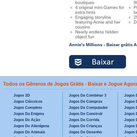
boutiques
9
4 original mini-Games for
P
extra hints
b
Engaging storyline
2
featuring Annie and her
D
cousins
Nearly endless hidden
object fun
Annie's Millions - Baixar gráti
Todos os Gêneros de Jogos Grátis - Baixar e Jogue Ago
Jogos 3D
Jogos De Combinar 3
Jogos 
Jogos Clássicos
Jogos De Compras
Jogos 
Jogos Completo
Jogos De Computador
Jogos D
Jogos Da Enigma
Jogos De Construir
Jogos 
Jogos De Ação
Jogos De Corrida
Jogos D
Jogos De Alienígena
Jogos De Crianças
Jogos 
Jogos De Animais
Jogos De Desenho
Jogos 